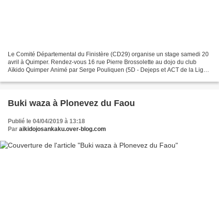
Le Comité Départemental du Finistère (CD29) organise un stage samedi 20
avril à Quimper. Rendez-vous 16 rue Pierre Brossolette au dojo du club
Aïkido Quimper Animé par Serge Pouliquen (5D - Dejeps et ACT de la Ligue
BZH) et Claude Jacob (4D - Dejeps)....
Buki waza à Plonevez du Faou
Publié le 04/04/2019 à 13:18
Par
aikidojosankaku.over-blog.com