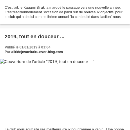
C'est fait, le Kagami Biraki a marqué le passage vers une nouvelle année.
C'est traditionnellement l'occasion de partir sur de nouveaux objectifs, pour
le club qui a choisi comme thème annuel "la continuité dans l'action" nous
poursuivrons notre chemin...
2019, tout en douceur ...
Publié le 01/01/2019 à 03:04
Par
aikidojosankaku.over-blog.com
Le club vous souhaite ses meilleurs vœux pour l'année à venir .. Une bonne