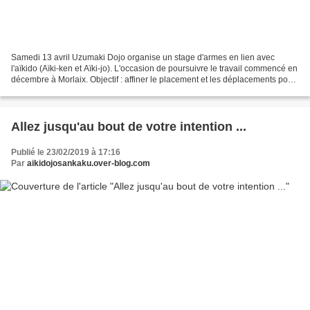
Samedi 13 avril Uzumaki Dojo organise un stage d'armes en lien avec
l'aïkido (Aïki-ken et Aïki-jo). L'occasion de poursuivre le travail commencé en
décembre à Morlaix. Objectif : affiner le placement et les déplacements pour
approfondir les notions d'awase...
Allez jusqu'au bout de votre intention ...
Publié le 23/02/2019 à 17:16
Par
aikidojosankaku.over-blog.com