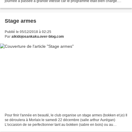
journée a passée à grande vitesse car le programme était bien chargé.
Objectif atteint : on c'est...
Stage armes
Publié le 05/12/2018 à 02:25
Par
aikidojosankaku.over-blog.com
Pour finir l'année en beauté, le club organise un stage armes (bokken et jo) Il
se déroulera à Morlaix le samedi 22 décembre (salle arthur Aurégan)
L'occasion de se perfectionner tant au bokken (sabre en bois) ou au
jo(bâton). Coté pratique : une participation...