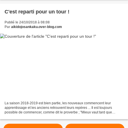
C'est reparti pour un tour !
Publié le 24/10/2018 à 08:08
Par
aikidojosankaku.over-blog.com
La saison 2018-2019 est bien partie, les nouveaux commencent leur
apprentissage et les anciens retrouvent leurs repères ... Il est toujours
possible de commencer, comme dit le proverbe ; "Mieux vaut tard que
jamais" ! Aïkido, Iaïdo, Jodo, Aïki-taïso et...