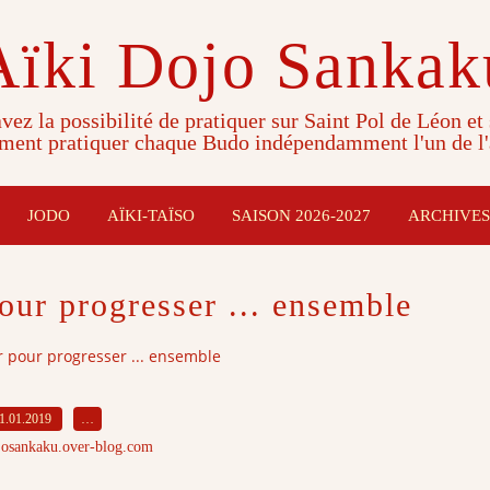
Aïki Dojo Sankak
vez la possibilité de pratiquer sur Saint Pol de Léon et
ment pratiquer chaque Budo indépendamment l'un de l'
JODO
AÏKI-TAÏSO
SAISON 2026-2027
ARCHIVES
pour progresser ... ensemble
r pour progresser ... ensemble
1.01.2019
…
josankaku.over-blog.com