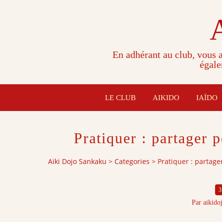
En adhérant au club, vous a
égale
LE CLUB
AIKIDO
IAÏDO
Pratiquer : partager 
Aïki Dojo Sankaku
>
Categories
>
Pratiquer : partage
3
Par aikido