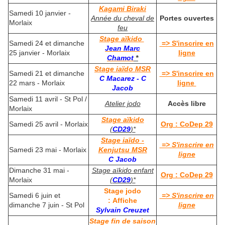
Kagami Biraki
Samedi 10 janvier -
Année du cheval de
Portes ouvertes
Morlaix
feu
Stage aïkido
Samedi 24 et dimanche
=> S'inscrire en
Jean Marc
25 janvier - Morlaix
ligne
Chamot
*
Stage iaïdo MSR
Samedi 21 et dimanche
=> S'inscrire en
C Macarez - C
22 mars - Morlaix
ligne
Jacob
Samedi 11 avril - St Pol /
Atelier jodo
Accès libre
Morlaix
Stage aïkido
Samedi 25 avril - Morlaix
Org : CoDep 29
(
CD29
)*
Stage iaïdo -
=> S'inscrire en
Samedi 23 mai - Morlaix
Kenjutsu MSR
ligne
C Jacob
Dimanche 31 mai -
Stage aïkido enfant
Org : CoDep 29
Morlaix
(
CD29
)*
Stage jodo
Samedi 6 juin et
=> S'inscrire en
: Affiche
dimanche 7 juin - St Pol
ligne
Sylvain Creuzet
Stage fin de saison