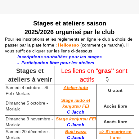
Stages et ateliers saison
2025/2026 organisé par le club
Pour les inscriptions et les règlements en ligne le club a choisi de
passer par la plate forme :
Helloasso
(comment ça marche). Il
vous suffit de cliquer sur les liens ci-dessous
Inscriptions souhaitées pour les stages
-
Participation libre pour les ateliers
Stages et
Les liens en "
gras"
sont
ateliers à venir
actifs
👇
Samedi 4 octobre - St
Atelier jodo
Gratuit
Pol / Morlaix
Stage iaïdo et
Dimanche 5 octobre -
kenjutsu FEI
Accès libre
Morlaix
C Jacob
Dimanche 9 novembre -
Stage kenjutsu FEI
Accès libre
Morlaix
C Jacob
Samedi 20 décembre -
Buki waza
=> S'inscrire en
Morlaix
C Jacob
ligne