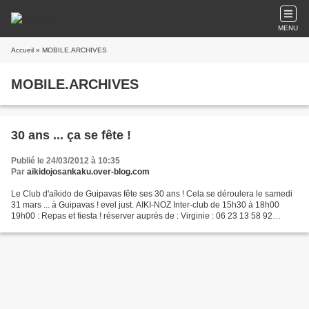
MENU
Accueil
» MOBILE.ARCHIVES
MOBILE.ARCHIVES
30 ans ... ça se fête !
Publié le 24/03/2012 à 10:35
Par
aikidojosankaku.over-blog.com
Le Club d'aïkido de Guipavas fête ses 30 ans ! Cela se déroulera le samedi
31 mars ... à Guipavas ! evel just. AIKI-NOZ Inter-club de 15h30 à 18h00
19h00 : Repas et fiesta ! réserver auprès de : Virginie : 06 23 13 58 92
Bastien : 06 71 51 65 11 aiki...