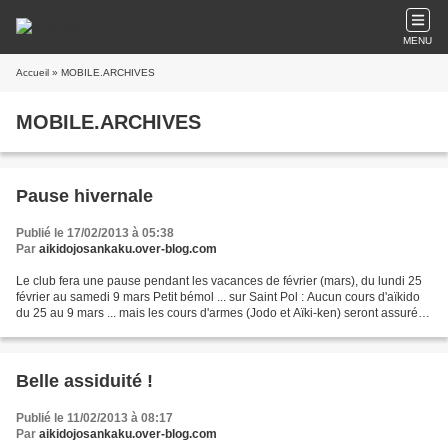
MENU
Accueil
» MOBILE.ARCHIVES
MOBILE.ARCHIVES
Pause hivernale
Publié le 17/02/2013 à 05:38
Par
aikidojosankaku.over-blog.com
Le club fera une pause pendant les vacances de février (mars), du lundi 25
février au samedi 9 mars Petit bémol ... sur Saint Pol : Aucun cours d'aïkido
du 25 au 9 mars ... mais les cours d'armes (Jodo et Aïki-ken) seront assurés
les mercredis 6 et vendredi...
Belle assiduité !
Publié le 11/02/2013 à 08:17
Par
aikidojosankaku.over-blog.com