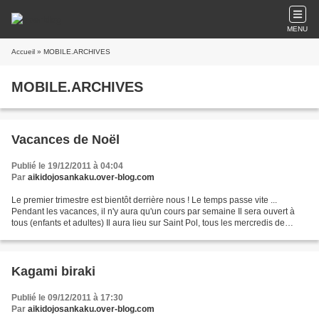
MENU
Accueil
» MOBILE.ARCHIVES
MOBILE.ARCHIVES
Vacances de Noël
Publié le 19/12/2011 à 04:04
Par
aikidojosankaku.over-blog.com
Le premier trimestre est bientôt derrière nous ! Le temps passe vite ...
Pendant les vacances, il n'y aura qu'un cours par semaine Il sera ouvert à
tous (enfants et adultes) Il aura lieu sur Saint Pol, tous les mercredis de
19h00 à 21h00 Retour aux horraires...
Kagami biraki
Publié le 09/12/2011 à 17:30
Par
aikidojosankaku.over-blog.com