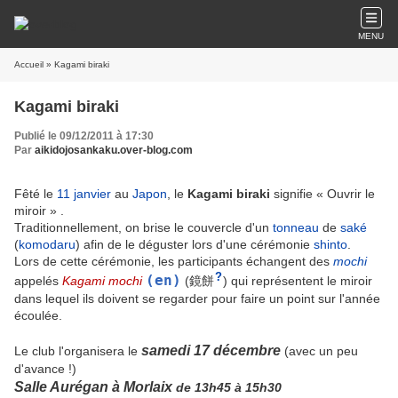
MENU
Accueil
» Kagami biraki
Kagami biraki
Publié le 09/12/2011 à 17:30
Par
aikidojosankaku.over-blog.com
Fêté le
11 janvier
au
Japon
, le
Kagami biraki
signifie « Ouvrir le
miroir » .
Traditionnellement, on brise le couvercle d'un
tonneau
de
saké
(
komodaru
) afin de le déguster lors d'une cérémonie
shinto
.
Lors de cette cérémonie, les participants échangent des
mochi
?
(en)
appelés
Kagami mochi
(
鏡餅
)
qui représentent le miroir
dans lequel ils doivent se regarder pour faire un point sur l'année
écoulée.
samedi 17 décembre
Le club l'organisera le
(avec un peu
d'avance !)
Salle Aurégan à Morlaix
de 13h45 à 15h30