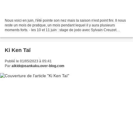
Nous voici en juin, l'été pointe son nez mais la saison n'est point fini. Il nous
reste un mois de pratique, un mois pendant lequel il y aura plusieurs
moments forts. - les 10 et 11 juin : stage de jodo avec Sylvain Creuzet
(Gomokuroku FEI) à Saint Pol...
Ki Ken Taï
Publié le 01/05/2023 à 05:41
Par
aikidojosankaku.over-blog.com