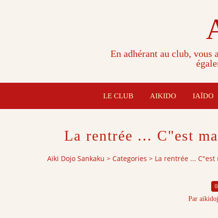
En adhérant au club, vous a
égale
LE CLUB
AIKIDO
IAÏDO
La rentrée ... C"est ma
Aïki Dojo Sankaku
>
Categories
>
La rentrée ... C"est
0
Par aikido