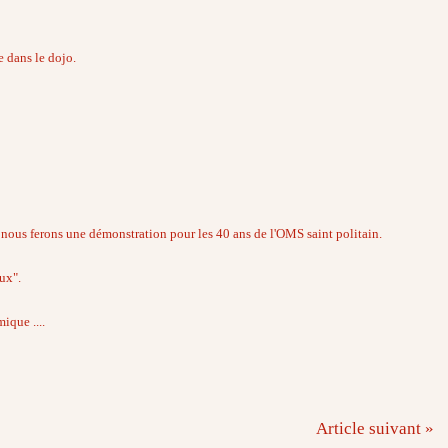
e dans le dojo.
ù nous ferons une démonstration pour les 40 ans de l'OMS saint politain.
ux".
ique ....
Article suivant »