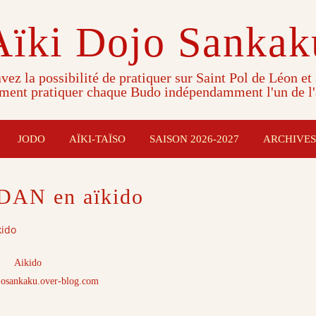
Aïki Dojo Sankak
vez la possibilité de pratiquer sur Saint Pol de Léon et
ment pratiquer chaque Budo indépendamment l'un de l'
JODO
AÏKI-TAÏSO
SAISON 2026-2027
ARCHIVES
DAN en aïkido
kido
Aikido
josankaku.over-blog.com