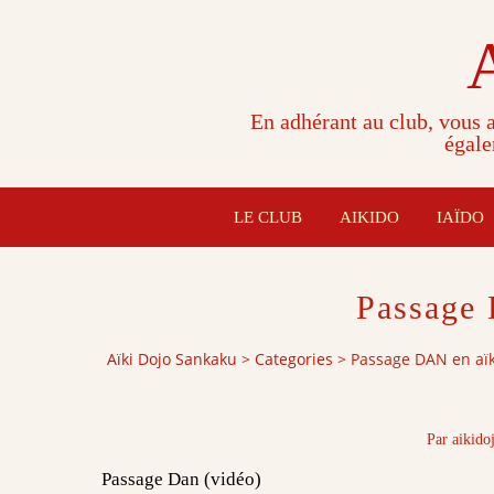
En adhérant au club, vous a
égale
LE CLUB
AIKIDO
IAÏDO
Passage 
Aïki Dojo Sankaku
>
Categories
>
Passage DAN en aï
Par aikido
Passage Dan (vidéo)