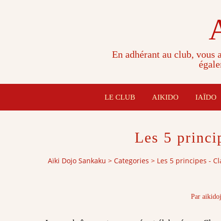
En adhérant au club, vous a
égale
LE CLUB
AIKIDO
IAÏDO
Les 5 princi
Aïki Dojo Sankaku
>
Categories
>
Les 5 principes - C
Par aikido