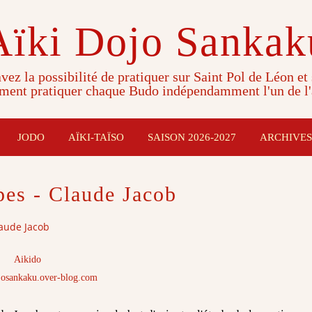
Aïki Dojo Sankak
vez la possibilité de pratiquer sur Saint Pol de Léon et
ment pratiquer chaque Budo indépendamment l'un de l'
JODO
AÏKI-TAÏSO
SAISON 2026-2027
ARCHIVES
pes - Claude Jacob
laude Jacob
Aikido
josankaku.over-blog.com