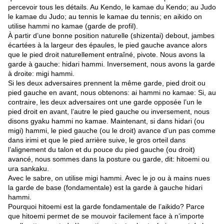
percevoir tous les détails. Au Kendo, le kamae du Kendo; au Judo
le kamae du Judo; au tennis le kamae du tennis; en aikido on
utilise hammi no kamae (garde de profil).
À partir d’une bonne position naturelle (shizentai) debout, jambes
écartées à la largeur des épaules, le pied gauche avance alors
que le pied droit naturellement entraîné, pivote. Nous avons la
garde à gauche: hidari hammi. Inversement, nous avons la garde
à droite: migi hammi.
Si les deux adversaires prennent la même garde, pied droit ou
pied gauche en avant, nous obtenons: ai hammi no kamae: Si, au
contraire, les deux adversaires ont une garde opposée l’un le
pied droit en avant, l’autre le pied gauche ou inversement, nous
disons gyaku hammi no kamae. Maintenant, si dans hidari (ou
migi) hammi, le pied gauche (ou le droit) avance d’un pas comme
dans irimi et que le pied arrière suive, le gros orteil dans
l’alignement du talon et du pouce du pied gauche (ou droit)
avancé, nous sommes dans la posture ou garde, dit: hitoemi ou
ura sankaku.
Avec le sabre, on utilise migi hammi. Avec le jo ou à mains nues
la garde de base (fondamentale) est la garde à gauche hidari
hammi.
Pourquoi hitoemi est la garde fondamentale de l’aikido? Parce
que hitoemi permet de se mouvoir facilement face à n’importe