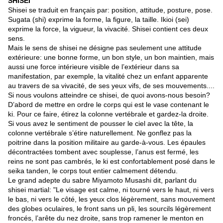
SHISEI
Shisei se traduit en français par: position, attitude, posture, pose.
Sugata (shi) exprime la forme, la figure, la taille. Ikioi (sei)
exprime la force, la vigueur, la vivacité. Shisei contient ces deux
sens.
Mais le sens de shisei ne désigne pas seulement une attitude
extérieure: une bonne forme, un bon style, un bon maintien, mais
aussi une force intérieure visible de l’extérieur dans sa
manifestation, par exemple, la vitalité chez un enfant apparente
au travers de sa vivacité, de ses yeux vifs, de ses mouvements....
Si nous voulons atteindre ce shisei, de quoi avons-nous besoin?
D’abord de mettre en ordre le corps qui est le vase contenant le
ki. Pour ce faire, étirez la colonne vertébrale et gardez-la droite.
Si vous avez le sentiment de pousser le ciel avec la tête, la
colonne vertébrale s’étire naturellement. Ne gonflez pas la
poitrine dans la position militaire au garde-à-vous. Les épaules
décontractées tombent avec souplesse, l’anus est fermé, les
reins ne sont pas cambrés, le ki est confortablement posé dans le
seika tanden, le corps tout entier calmement détendu.
Le grand adepte du sabre Miyamoto Musashi dit, parlant du
shisei martial: "Le visage est calme, ni tourné vers le haut, ni vers
le bas, ni vers le côté, les yeux clos légèrement, sans mouvement
des globes oculaires, le front sans un pli, les sourcils légèrement
froncés, l’arête du nez droite, sans trop ramener le menton en