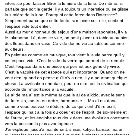
interstice pour laisser filtrer la lumière de la lune. De même, si
parfaite que soit la garde, il y a toujours un interstice où se glisse
la lumière de la lune. Pourquoi cette force dans l’interstice?
Simplement parce que cette fente, si minime soit-elle, contient
l’espace vide tout entier.
Aussi au mur d’honneur du séjour d’une maison japonaise, il y a
le tokonoma. Là, dans ce vide, on peut placer un tableau ou bien
des fleurs dans un vase. Ce vide donne vie au tableau comme
aux fleurs.
En peinture comme en musique, tout vient à la vie parce qu’il y
cet espace vide. C’est le vide du verre qui permet de le remplir.
C’est l’espace dans une pièce qui permet aux gens d’y vivre.
C’est la vacuité de cet espace qui est importante. Quand on ne
veut rien, quand on pense qu’il n‘y a rien, il y a pourtant quelque
chose. La civilisation orientale, peut-on dire, est la civilisation qui
accorde de l’importance à la vacuité.
Le aï de ma aï est le même aï que le aï de aïkido, avec le sens
de faire Un, mettre en ordre, harmoniser.... Ma aï est donc,
comme vous pouvez le déduire de ce qui vient d’être écrit,
l’espace qui naît à la fois du coeur et de l’esprit, de soi-même et
de l’autre, et les englobe tous deux dans une évolution constante
vers la position la plus avantageuse.
J’ai expliqué, jusqu’à maintenant, shisei, kokyu, kamae, ma aï,