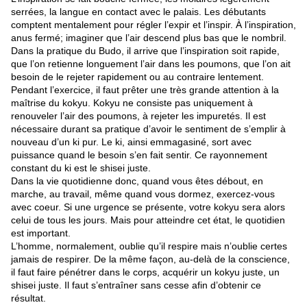
serrées, la langue en contact avec le palais. Les débutants
comptent mentalement pour régler l’expir et l’inspir. À l’inspiration,
anus fermé; imaginer que l’air descend plus bas que le nombril.
Dans la pratique du Budo, il arrive que l’inspiration soit rapide,
que l’on retienne longuement l’air dans les poumons, que l’on ait
besoin de le rejeter rapidement ou au contraire lentement.
Pendant l’exercice, il faut prêter une très grande attention à la
maîtrise du kokyu. Kokyu ne consiste pas uniquement à
renouveler l’air des poumons, à rejeter les impuretés. Il est
nécessaire durant sa pratique d’avoir le sentiment de s’emplir à
nouveau d’un ki pur. Le ki, ainsi emmagasiné, sort avec
puissance quand le besoin s’en fait sentir. Ce rayonnement
constant du ki est le shisei juste.
Dans la vie quotidienne donc, quand vous êtes débout, en
marche, au travail, même quand vous dormez, exercez-vous
avec coeur. Si une urgence se présente, votre kokyu sera alors
celui de tous les jours. Mais pour atteindre cet état, le quotidien
est important.
L’homme, normalement, oublie qu’il respire mais n’oublie certes
jamais de respirer. De la même façon, au-delà de la conscience,
il faut faire pénétrer dans le corps, acquérir un kokyu juste, un
shisei juste. Il faut s’entraîner sans cesse afin d’obtenir ce
résultat.