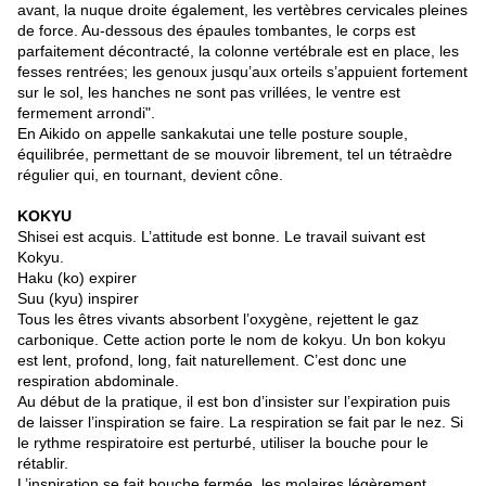
avant, la nuque droite également, les vertèbres cervicales pleines
de force. Au-dessous des épaules tombantes, le corps est
parfaitement décontracté, la colonne vertébrale est en place, les
fesses rentrées; les genoux jusqu’aux orteils s’appuient fortement
sur le sol, les hanches ne sont pas vrillées, le ventre est
fermement arrondi".
En Aikido on appelle sankakutai une telle posture souple,
équilibrée, permettant de se mouvoir librement, tel un tétraèdre
régulier qui, en tournant, devient cône.
KOKYU
Shisei est acquis. L’attitude est bonne. Le travail suivant est
Kokyu.
Haku (ko) expirer
Suu (kyu) inspirer
Tous les êtres vivants absorbent l’oxygène, rejettent le gaz
carbonique. Cette action porte le nom de kokyu. Un bon kokyu
est lent, profond, long, fait naturellement. C’est donc une
respiration abdominale.
Au début de la pratique, il est bon d’insister sur l’expiration puis
de laisser l’inspiration se faire. La respiration se fait par le nez. Si
le rythme respiratoire est perturbé, utiliser la bouche pour le
rétablir.
L’inspiration se fait bouche fermée, les molaires légèrement