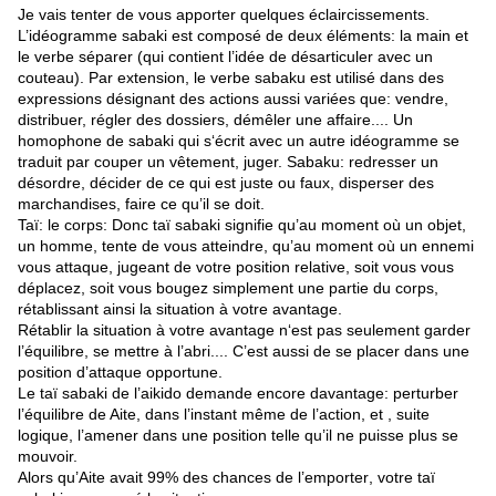
Je vais tenter de vous apporter quelques éclaircissements.
L’idéogramme sabaki est composé de deux éléments: la main et
le verbe séparer (qui contient l’idée de désarticuler avec un
couteau). Par extension, le verbe sabaku est utilisé dans des
expressions désignant des actions aussi variées que: vendre,
distribuer, régler des dossiers, démêler une affaire.... Un
homophone de sabaki qui s‘écrit avec un autre idéogramme se
traduit par couper un vêtement, juger. Sabaku: redresser un
désordre, décider de ce qui est juste ou faux, disperser des
marchandises, faire ce qu’il se doit.
Taï: le corps: Donc taï sabaki signifie qu’au moment où un objet,
un homme, tente de vous atteindre, qu’au moment où un ennemi
vous attaque, jugeant de votre position relative, soit vous vous
déplacez, soit vous bougez simplement une partie du corps,
rétablissant ainsi la situation à votre avantage.
Rétablir la situation à votre avantage n‘est pas seulement garder
l’équilibre, se mettre à l’abri.... C’est aussi de se placer dans une
position d’attaque opportune.
Le taï sabaki de l’aikido demande encore davantage: perturber
l’équilibre de Aite, dans l’instant même de l’action, et , suite
logique, l’amener dans une position telle qu’il ne puisse plus se
mouvoir.
Alors qu’Aite avait 99% des chances de l’emporter, votre taï