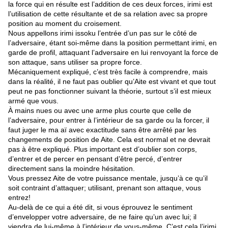
la force qui en résulte est l’addition de ces deux forces, irimi est
l’utilisation de cette résultante et de sa relation avec sa propre
position au moment du croisement.
Nous appellons irimi issoku l’entrée d’un pas sur le côté de
l’adversaire, étant soi-même dans la position permettant irimi, en
garde de profil, attaquant l’adversaire en lui renvoyant la force de
son attaque, sans utiliser sa propre force.
Mécaniquement expliqué, c’est très facile à comprendre, mais
dans la réalité, il ne faut pas oublier qu’Aite est vivant et que tout
peut ne pas fonctionner suivant la théorie, surtout s’il est mieux
armé que vous.
À mains nues ou avec une arme plus courte que celle de
l’adversaire, pour entrer à l’intérieur de sa garde ou la forcer, il
faut juger le ma aï avec exactitude sans être arrêté par les
changements de position de Aite. Cela est normal et ne devrait
pas à être expliqué. Plus important est d’oublier son corps,
d’entrer et de percer en pensant d’être percé, d’entrer
directement sans la moindre hésitation.
Vous pressez Aite de votre puissance mentale, jusqu’à ce qu’il
soit contraint d’attaquer; utilisant, prenant son attaque, vous
entrez!
Au-delà de ce qui a été dit, si vous éprouvez le sentiment
d’envelopper votre adversaire, de ne faire qu’un avec lui; il
viendra de lui-même à l’intérieur de vous-même. C’est cela l’irimi