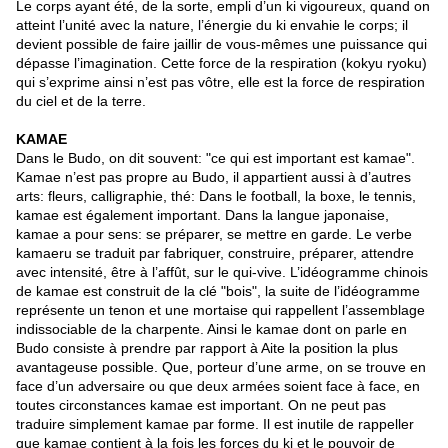
Le corps ayant été, de la sorte, empli d’un ki vigoureux, quand on
atteint l’unité avec la nature, l’énergie du ki envahie le corps; il
devient possible de faire jaillir de vous-mêmes une puissance qui
dépasse l’imagination. Cette force de la respiration (kokyu ryoku)
qui s’exprime ainsi n’est pas vôtre, elle est la force de respiration
du ciel et de la terre.
KAMAE
Dans le Budo, on dit souvent: "ce qui est important est kamae".
Kamae n’est pas propre au Budo, il appartient aussi à d’autres
arts: fleurs, calligraphie, thé: Dans le football, la boxe, le tennis,
kamae est également important. Dans la langue japonaise,
kamae a pour sens: se préparer, se mettre en garde. Le verbe
kamaeru se traduit par fabriquer, construire, préparer, attendre
avec intensité, être à l’affût, sur le qui-vive. L’idéogramme chinois
de kamae est construit de la clé "bois", la suite de l’idéogramme
représente un tenon et une mortaise qui rappellent l’assemblage
indissociable de la charpente. Ainsi le kamae dont on parle en
Budo consiste à prendre par rapport à Aite la position la plus
avantageuse possible. Que, porteur d’une arme, on se trouve en
face d’un adversaire ou que deux armées soient face à face, en
toutes circonstances kamae est important. On ne peut pas
traduire simplement kamae par forme. Il est inutile de rappeller
que kamae contient à la fois les forces du ki et le pouvoir de