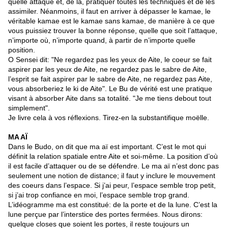
quelle attaque et, de là, pratiquer toutes les techniques et de les
assimiler. Néanmoins, il faut en arriver à dépasser le kamae, le
véritable kamae est le kamae sans kamae, de manière à ce que
vous puissiez trouver la bonne réponse, quelle que soit l’attaque,
n’importe où, n’importe quand, à partir de n’importe quelle
position.
O Sensei dit: "Ne regardez pas les yeux de Aite, le coeur se fait
aspirer par les yeux de Aite, ne regardez pas le sabre de Aite,
l’esprit se fait aspirer par le sabre de Aite, ne regardez pas Aite,
vous absorberiez le ki de Aite". Le Bu de vérité est une pratique
visant à absorber Aite dans sa totalité. "Je me tiens debout tout
simplement".
Je livre cela à vos réflexions. Tirez-en la substantifique moëlle.
MA AÏ
Dans le Budo, on dit que ma aï est important. C’est le mot qui
définit la relation spatiale entre Aite et soi-même. La position d’où
il est facile d’attaquer ou de se défendre. Le ma aï n’est donc pas
seulement une notion de distance; il faut y inclure le mouvement
des coeurs dans l’espace. Si j’ai peur, l’espace semble trop petit,
si j’ai trop confiance en moi, l’espace semble trop grand.
L’idéogramme ma est constitué: de la porte et de la lune. C’est la
lune perçue par l’interstice des portes fermées. Nous dirons:
quelque closes que soient les portes, il reste toujours un