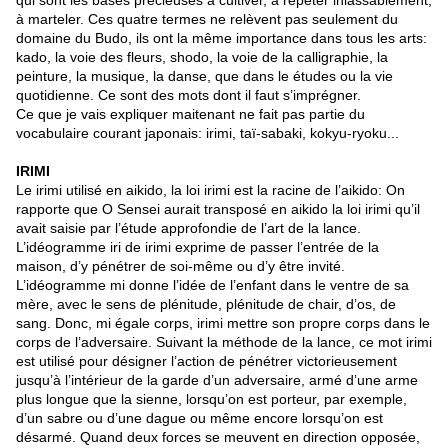
qui sont les bases précieuses à cultiver, à répéter inlassablement,
à marteler. Ces quatre termes ne relèvent pas seulement du
domaine du Budo, ils ont la même importance dans tous les arts:
kado, la voie des fleurs, shodo, la voie de la calligraphie, la
peinture, la musique, la danse, que dans le études ou la vie
quotidienne. Ce sont des mots dont il faut s’imprégner.
Ce que je vais expliquer maitenant ne fait pas partie du
vocabulaire courant japonais: irimi, taï-sabaki, kokyu-ryoku...
IRIMI
Le irimi utilisé en aikido, la loi irimi est la racine de l’aikido: On
rapporte que O Sensei aurait transposé en aikido la loi irimi qu’il
avait saisie par l’étude approfondie de l’art de la lance.
L’idéogramme iri de irimi exprime de passer l’entrée de la
maison, d’y pénétrer de soi-même ou d’y être invité.
L’idéogramme mi donne l’idée de l’enfant dans le ventre de sa
mère, avec le sens de plénitude, plénitude de chair, d’os, de
sang. Donc, mi égale corps, irimi mettre son propre corps dans le
corps de l’adversaire. Suivant la méthode de la lance, ce mot irimi
est utilisé pour désigner l’action de pénétrer victorieusement
jusqu’à l’intérieur de la garde d’un adversaire, armé d’une arme
plus longue que la sienne, lorsqu’on est porteur, par exemple,
d’un sabre ou d’une dague ou même encore lorsqu’on est
désarmé. Quand deux forces se meuvent en direction opposée,