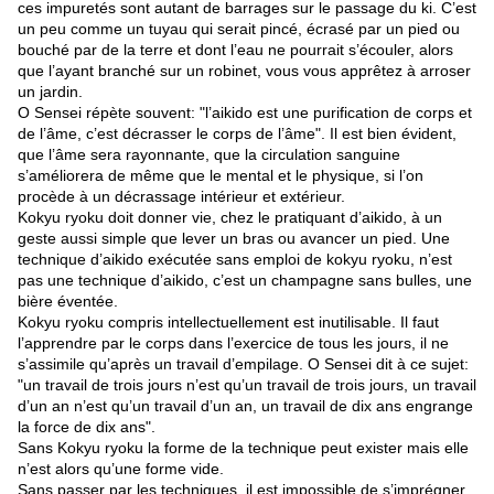
ces impuretés sont autant de barrages sur le passage du ki. C’est
un peu comme un tuyau qui serait pincé, écrasé par un pied ou
bouché par de la terre et dont l’eau ne pourrait s’écouler, alors
que l’ayant branché sur un robinet, vous vous apprêtez à arroser
un jardin.
O Sensei répète souvent: "l’aikido est une purification de corps et
de l’âme, c’est décrasser le corps de l’âme". Il est bien évident,
que l’âme sera rayonnante, que la circulation sanguine
s’améliorera de même que le mental et le physique, si l’on
procède à un décrassage intérieur et extérieur.
Kokyu ryoku doit donner vie, chez le pratiquant d’aikido, à un
geste aussi simple que lever un bras ou avancer un pied. Une
technique d’aikido exécutée sans emploi de kokyu ryoku, n’est
pas une technique d’aikido, c’est un champagne sans bulles, une
bière éventée.
Kokyu ryoku compris intellectuellement est inutilisable. Il faut
l’apprendre par le corps dans l’exercice de tous les jours, il ne
s’assimile qu’après un travail d’empilage. O Sensei dit à ce sujet:
"un travail de trois jours n’est qu’un travail de trois jours, un travail
d’un an n’est qu’un travail d’un an, un travail de dix ans engrange
la force de dix ans".
Sans Kokyu ryoku la forme de la technique peut exister mais elle
n’est alors qu’une forme vide.
Sans passer par les techniques, il est impossible de s’imprégner