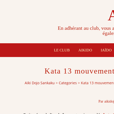
En adhérant au club, vous a
égale
LE CLUB
AIKIDO
IAÏDO
Kata 13 mouvements
Aïki Dojo Sankaku
>
Categories
>
Kata 13 mouvements
Par aikido