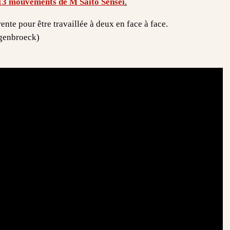
13 mouvements de M Saïto Senseï
.
nte pour être travaillée à deux en face à face.
Droogenbroeck)