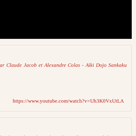
par Claude Jacob et Alexandre Colas - Aïki Dojo Sankaku
https://www.youtube.com/watch?v=Uh3K0VxUtLA