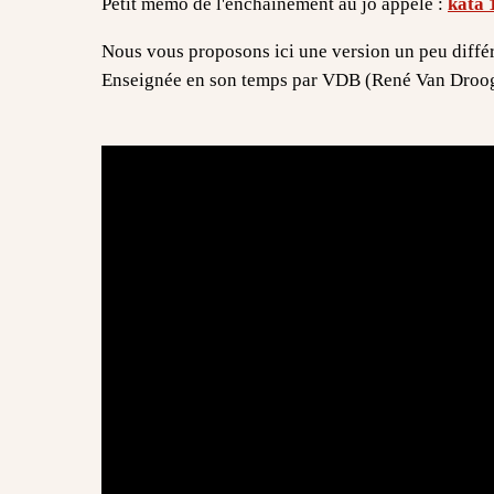
Petit mémo de l'enchaînement au jo appelé :
kata 
Nous vous proposons ici une version un peu différe
Enseignée en son temps par VDB (René Van 