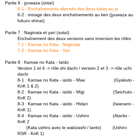
Partie 6 : jyuwaza (sotaï)
6-1 : Enchaînements alternés des deux katas au jo
6-2 : mixage des deux enchaînements au ken (jyuwaza au
fukuro shinaï)
Partie 7 : Naginata et yari (sotaï)
Enchaînement des deux versions sans inversion les rôles
7-1 : Kamae no Kata - Naginata
7-2 : Kamae no Kata - Yari
Partie 8 : Kamae no Kata - Iaïdo
Version 1 et 4 -> rôle shi dachi / version 2 et 3 -> rôle uchi
dachi
8-1 : Kamae no Kata - iaïdo - Mae (Gyakuto -
KnK 1 & 2)
8-2 : Kamae no Kata - iaïdo - Migi (Seichuto -
KnK 2)
8-3 : Kamae no Kata - iaïdo - Hidari (Iwanami -
KnK 1)
8-4 : Kamae no Kata - iaïdo - Ushiro (Atarito -
KnK 2
(Kata ushiro avec le wakizashi / tanto) (Ushiro
RSR - KnK 1)