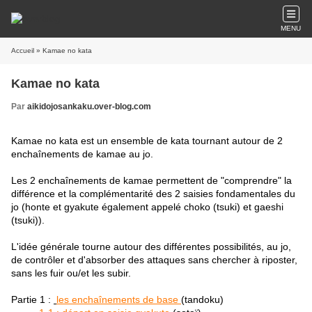
MENU
Accueil
» Kamae no kata
Kamae no kata
Par
aikidojosankaku.over-blog.com
Kamae no kata est un ensemble de kata tournant autour de 2
enchaînements de kamae au jo.
Les 2 enchaînements de kamae permettent de "comprendre" la
différence et la complémentarité des 2 saisies fondamentales du
jo (honte et gyakute également appelé choko (tsuki) et gaeshi
(tsuki)).
L'idée générale tourne autour des différentes possibilités, au jo,
de contrôler et d'absorber des attaques sans chercher à riposter,
sans les fuir ou/et les subir.
Partie 1 :
les enchaînements de base
(tandoku)