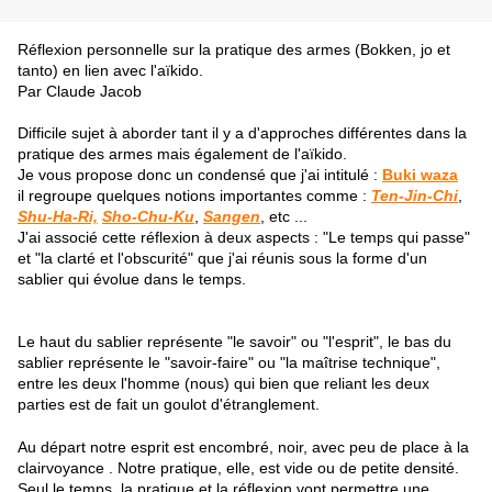
Réflexion personnelle sur la pratique des armes (Bokken, jo et
tanto) en lien avec l'aïkido.
Par Claude Jacob
Difficile sujet à aborder tant il y a d'approches différentes dans la
pratique des armes mais également de l'aïkido.
Je vous propose donc un condensé que j'ai intitulé :
Buki waza
il regroupe quelques notions importantes comme :
Ten-Jin-Chi
,
Shu-Ha-Ri,
Sho-Chu-Ku
,
Sangen
, etc ...
J'ai associé cette réflexion à deux aspects : "Le temps qui passe"
et "la clarté et l'obscurité" que j'ai réunis sous la forme d'un
sablier qui évolue dans le temps.
Le haut du sablier représente "le savoir" ou "l'esprit", le bas du
sablier représente le "savoir-faire" ou "la maîtrise technique",
entre les deux l'homme (nous) qui bien que reliant les deux
parties est de fait un goulot d'étranglement.
Au départ notre esprit est encombré, noir, avec peu de place à la
clairvoyance . Notre pratique, elle, est vide ou de petite densité.
Seul le temps, la pratique et la réflexion vont permettre une