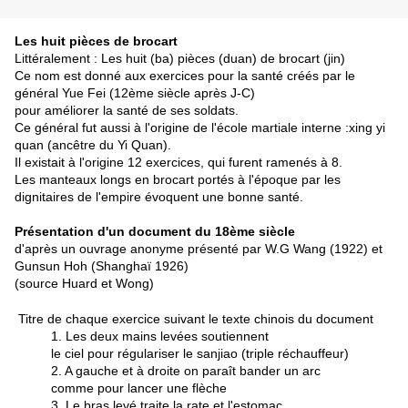
Les huit pièces de brocart
Littéralement : Les huit (ba) pièces (duan) de brocart (jin)
Ce nom est donné aux exercices pour la santé créés par le
général Yue Fei (12ème siècle après J-C)
pour améliorer la santé de ses soldats.
Ce général fut aussi à l'origine de l'école martiale interne :xing yi
quan (ancêtre du Yi Quan).
Il existait à l'origine 12 exercices, qui furent ramenés à 8.
Les manteaux longs en brocart portés à l'époque par les
dignitaires de l'empire évoquent une bonne santé.
Présentation d'un document du 18ème siècle
d'après un ouvrage anonyme présenté par W.G Wang (1922) et
Gunsun Hoh (Shanghaï 1926)
(source Huard et Wong)
Titre de chaque exercice suivant le texte chinois du document
1. Les deux mains levées soutiennent
le ciel pour régulariser le sanjiao (triple réchauffeur)
2. A gauche et à droite on paraît bander un arc
comme pour lancer une flèche
3. Le bras levé traite la rate et l'estomac