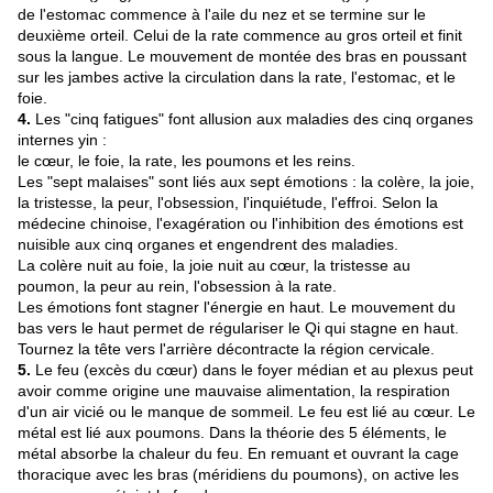
de l'estomac commence à l'aile du nez et se termine sur le
deuxième orteil. Celui de la rate commence au gros orteil et finit
sous la langue. Le mouvement de montée des bras en poussant
sur les jambes active la circulation dans la rate, l'estomac, et le
foie.
4.
Les "cinq fatigues" font allusion aux maladies des cinq organes
internes yin :
le cœur, le foie, la rate, les poumons et les reins.
Les "sept malaises" sont liés aux sept émotions : la colère, la joie,
la tristesse, la peur, l'obsession, l'inquiétude, l'effroi. Selon la
médecine chinoise, l'exagération ou l'inhibition des émotions est
nuisible aux cinq organes et engendrent des maladies.
La colère nuit au foie, la joie nuit au cœur, la tristesse au
poumon, la peur au rein, l'obsession à la rate.
Les émotions font stagner l'énergie en haut. Le mouvement du
bas vers le haut permet de régulariser le Qi qui stagne en haut.
Tournez la tête vers l'arrière décontracte la région cervicale.
5.
Le feu (excès du cœur) dans le foyer médian et au plexus peut
avoir comme origine une mauvaise alimentation, la respiration
d'un air vicié ou le manque de sommeil. Le feu est lié au cœur. Le
métal est lié aux poumons. Dans la théorie des 5 éléments, le
métal absorbe la chaleur du feu. En remuant et ouvrant la cage
thoracique avec les bras (méridiens du poumons), on active les