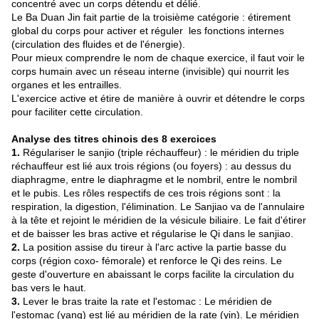
concentré avec un corps détendu et délié.
Le Ba Duan Jin fait partie de la troisième catégorie : étirement
global du corps pour activer et réguler les fonctions internes
(circulation des fluides et de l'énergie).
Pour mieux comprendre le nom de chaque exercice, il faut voir le
corps humain avec un réseau interne (invisible) qui nourrit les
organes et les entrailles.
L'exercice active et étire de manière à ouvrir et détendre le corps
pour faciliter cette circulation.
Analyse des titres chinois des 8 exercices
1.
Régulariser le sanjio (triple réchauffeur) : le méridien du triple
réchauffeur est lié aux trois régions (ou foyers) : au dessus du
diaphragme, entre le diaphragme et le nombril, entre le nombril
et le pubis. Les rôles respectifs de ces trois régions sont : la
respiration, la digestion, l'élimination. Le Sanjiao va de l'annulaire
à la tête et rejoint le méridien de la vésicule biliaire. Le fait d'étirer
et de baisser les bras active et régularise le Qi dans le sanjiao.
2.
La position assise du tireur à l'arc active la partie basse du
corps (région coxo- fémorale) et renforce le Qi des reins. Le
geste d'ouverture en abaissant le corps facilite la circulation du
bas vers le haut.
3.
Lever le bras traite la rate et l'estomac : Le méridien de
l'estomac (yang) est lié au méridien de la rate (yin). Le méridien