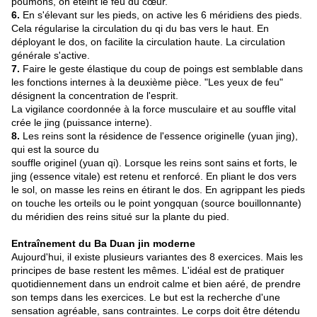
poumons, on éteint le feu du cœur.
6.
En s'élevant sur les pieds, on active les 6 méridiens des pieds.
Cela régularise la circulation du qi du bas vers le haut. En
déployant le dos, on facilite la circulation haute. La circulation
générale s'active.
7.
Faire le geste élastique du coup de poings est semblable dans
les fonctions internes à la deuxième pièce. "Les yeux de feu"
désignent la concentration de l'esprit.
La vigilance coordonnée à la force musculaire et au souffle vital
crée le jing (puissance interne).
8.
Les reins sont la résidence de l'essence originelle (yuan jing),
qui est la source du
souffle originel (yuan qi). Lorsque les reins sont sains et forts, le
jing (essence vitale) est retenu et renforcé. En pliant le dos vers
le sol, on masse les reins en étirant le dos. En agrippant les pieds
on touche les orteils ou le point yongquan (source bouillonnante)
du méridien des reins situé sur la plante du pied.
Entraînement du Ba Duan jin moderne
Aujourd'hui, il existe plusieurs variantes des 8 exercices. Mais les
principes de base restent les mêmes. L'idéal est de pratiquer
quotidiennement dans un endroit calme et bien aéré, de prendre
son temps dans les exercices. Le but est la recherche d'une
sensation agréable, sans contraintes. Le corps doit être détendu