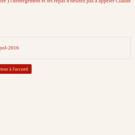
re ) l'hébergement et les repas n'hésitez pas à appeler Claude
-pol-2016
tour à l'accueil