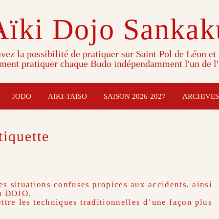
Aïki Dojo Sankak
vez la possibilité de pratiquer sur Saint Pol de Léon et
ment pratiquer chaque Budo indépendamment l'un de l'
JODO
AÏKI-TAÏSO
SAISON 2026-2027
ARCHIVES
tiquette
es situations confuses propices aux accidents, ain­si
du DOJO.
ettre les techniques traditionnelles d’une façon plus