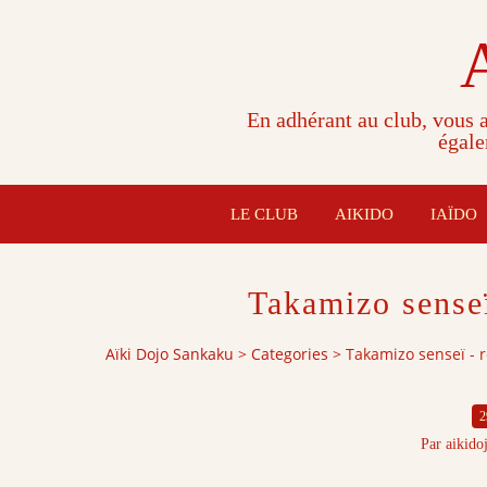
En adhérant au club, vous a
égale
LE CLUB
AIKIDO
IAÏDO
Takamizo sense
Aïki Dojo Sankaku
>
Categories
>
Takamizo senseï - 
2
Par aikido