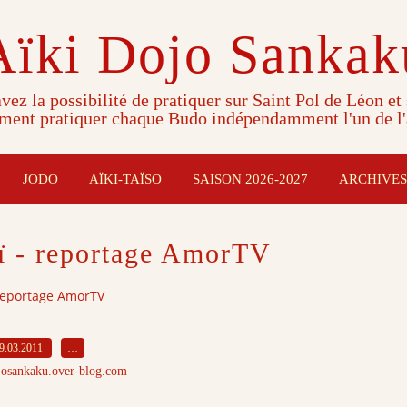
Aïki Dojo Sankak
vez la possibilité de pratiquer sur Saint Pol de Léon et
ment pratiquer chaque Budo indépendamment l'un de l'
JODO
AÏKI-TAÏSO
SAISON 2026-2027
ARCHIVES
ï - reportage AmorTV
reportage AmorTV
9.03.2011
…
josankaku.over-blog.com