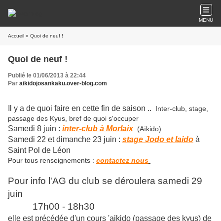
MENU
Accueil
» Quoi de neuf !
Quoi de neuf !
Publié le 01/06/2013 à 22:44
Par
aikidojosankaku.over-blog.com
Il y a de quoi faire en cette fin de saison ..
Inter-club, stage,
passage des Kyus, bref de quoi s'occuper
Samedi 8 juin :
inter-club à Morlaix
(Aïkido)
Samedi 22 et dimanche 23 juin :
stage Jodo et Iaido
à
Saint Pol de Léon
Pour tous renseignements :
contactez nous
Pour info l'AG du club se déroulera samedi 29
juin
17h00 - 18h30
elle est précédée d'un cours 'aikido (passage des kyus)
de