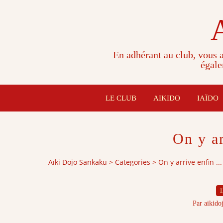
En adhérant au club, vous a
égale
LE CLUB
AIKIDO
IAÏDO
On y ar
Aïki Dojo Sankaku
>
Categories
>
On y arrive enfin ...
1
Par aikido