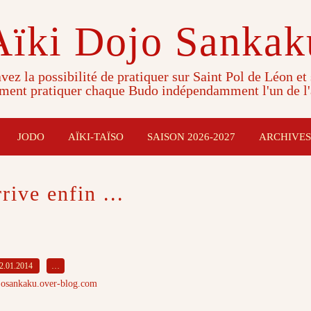
Aïki Dojo Sankak
vez la possibilité de pratiquer sur Saint Pol de Léon et
ment pratiquer chaque Budo indépendamment l'un de l'
JODO
AÏKI-TAÏSO
SAISON 2026-2027
ARCHIVES
rive enfin ...
2.01.2014
…
josankaku.over-blog.com