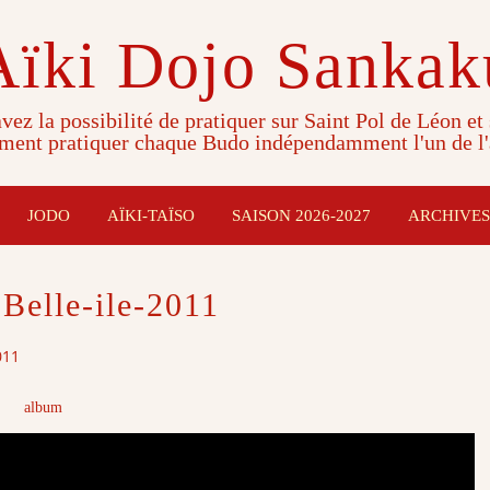
Aïki Dojo Sankak
vez la possibilité de pratiquer sur Saint Pol de Léon et
ment pratiquer chaque Budo indépendamment l'un de l'
JODO
AÏKI-TAÏSO
SAISON 2026-2027
ARCHIVES
Belle-ile-2011
011
album