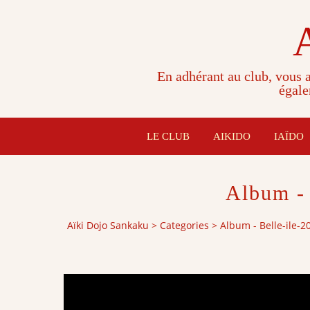
En adhérant au club, vous a
égale
LE CLUB
AIKIDO
IAÏDO
Album - 
Aïki Dojo Sankaku
>
Categories
>
Album - Belle-ile-2