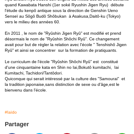
quand Kawabata Hanshi (1er soké Ryushin Jigen Ryu) débute
l'étude du kenpô antique sous la direction de Genshin Ueno
Senseï au Sôgô Budô Shôbukan à Asakusa,Daitô-ku (Tokyo)
vers le milieu des années 60.
En 2011 , le nom de "Ryûshin Jigen Ryû" est modifié et prend
désormais le nom de "Ryûshin Shôchi Ryû". Ce changement
avait pour but de régler la relation avec l'école " Tenshishô Jigen
Ryû" et ainsi se concentrer sur la formation de pratiquants.
Le curriculum de l'école "Ryûshin Shôchi Ryû" est constitué
d'une cinquantaine kata en Shin no Iai,Bokutô kumitachi, Iai
Kumitachi, Tachidori/Tantôdori.
Quiconque qui serait intéressé par la culture des "Samourai" et
la tradition japonaise,sans distinction de sexe ou d'âge,est le
bienvenu dans l'école.
#Iaïdo
Partager