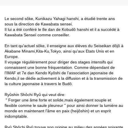
Le second sôke, Kunikazu Yahagi hanshi, a étudié trente ans
sous la direction de Kawabata sensei.
Il lui a été conféré le 8e dan de Kobudô hanshi et il a succédé à
Kawabata Senseï comme conseiller.
En tant qu'actuel sôke, il enseigne aux élèves du Seiseikan dôjô à
Akabane Minami,Kita-Ku,Tokyo, ainsi qu'aux Etats Unis et en
Europe.
Il voyage régulièrement pour diriger des stages intensifs qui
connaissent une bonne fréquentation. Comme dépendant de
l'IMAF et 7e dan Kendo Kyôshi de l'association japonaise de
Kendo,il se dédie activement à la diffusion et à la transmission de
la culture japonaise à travers le Budô.
Ryûshin Shôchi Ryû qui veut dire:
" Forger une âme forte et solide,mais également souple et
flexible comme le saule pleureur " pour ainsi donner la lumière au
monde en maintenant l'âme en paix (heijôshin) et un esprit
indomptable.
Ryû Shôchi Ryû trouve son origine au milieu des années soixante