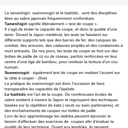
Le tameshigiri, suemonogiri et le battōdo, sont des disciplines
liées au sabre japonais fréquemment confondues.
Tameshigiri
signifie littéralement « test de coupe ».
Il s’agit de tester la capacité de coupe, et donc la qualité d’une
lame. Durant le Japon médiéval, les tests se faisaient sur
différents supports tels que des barres de fer, des casques de
combat, des armures, des cadavres empilés et des condamnés à
mort entravés. De nos jours, les tests de coupe se font sur des
bottes de paille de riz ou de roseau, parfois renforcées en leur
centre d’une tige de bambou, pour restituer la texture d’un cou
humain.
Suemonogiri
: également test de coupe en mettant l'accent sur
la cible à couper - (fixe)
La pratique du suemonogiri est donc l'occasion de faire
transparaître les capacités de l'épéiste
Le battōdo
est l’art de la coupe. De nombreuses écoles de
sabre existent à travers le Japon et regroupent des techniques
basées sur la répétition de kata ( seuls ou avec partenaires), et
des enchaînements de coupes sur bottes de paille.
Lors de leur apprentissage les iaidoka peuvent éprouver le
besoin d’effectuer des exercices de coupes afin d’évaluer la
qualité de leur technique. Quant aux kendoka, ils peuvent