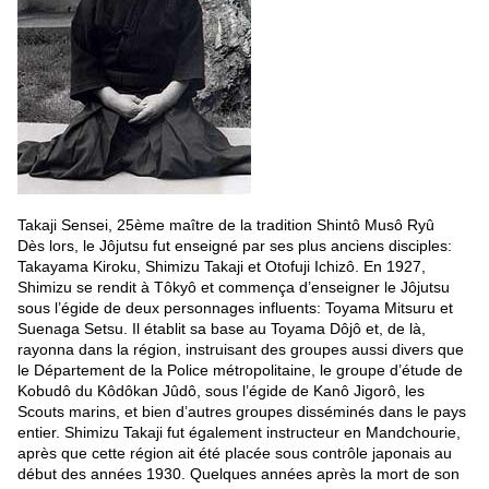
Takaji Sensei, 25ème maître de la tradition Shintô Musô Ryû
Dès lors, le Jôjutsu fut enseigné par ses plus anciens disciples:
Takayama Kiroku, Shimizu Takaji et Otofuji Ichizô. En 1927,
Shimizu se rendit à Tôkyô et commença d’enseigner le Jôjutsu
sous l’égide de deux personnages influents: Toyama Mitsuru et
Suenaga Setsu. Il établit sa base au Toyama Dôjô et, de là,
rayonna dans la région, instruisant des groupes aussi divers que
le Département de la Police métropolitaine, le groupe d’étude de
Kobudô du Kôdôkan Jûdô, sous l’égide de Kanô Jigorô, les
Scouts marins, et bien d’autres groupes disséminés dans le pays
entier. Shimizu Takaji fut également instructeur en Mandchourie,
après que cette région ait été placée sous contrôle japonais au
début des années 1930. Quelques années après la mort de son