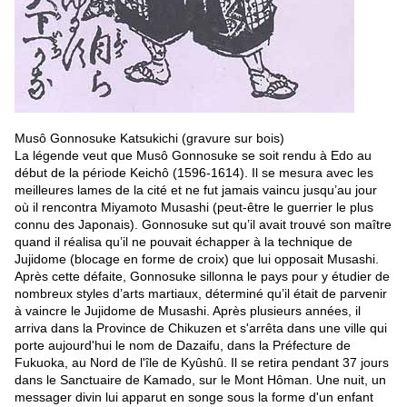
Musô Gonnosuke Katsukichi (gravure sur bois)
La légende veut que Musô Gonnosuke se soit rendu à Edo au
début de la période Keichô (1596-1614). Il se mesura avec les
meilleures lames de la cité et ne fut jamais vaincu jusqu’au jour
où il rencontra Miyamoto Musashi (peut-être le guerrier le plus
connu des Japonais). Gonnosuke sut qu’il avait trouvé son maître
quand il réalisa qu’il ne pouvait échapper à la technique de
Jujidome (blocage en forme de croix) que lui opposait Musashi.
Après cette défaite, Gonnosuke sillonna le pays pour y étudier de
nombreux styles d’arts martiaux, déterminé qu’il était de parvenir
à vaincre le Jujidome de Musashi. Après plusieurs années, il
arriva dans la Province de Chikuzen et s'arrêta dans une ville qui
porte aujourd'hui le nom de Dazaifu, dans la Préfecture de
Fukuoka, au Nord de l'île de Kyûshû. Il se retira pendant 37 jours
dans le Sanctuaire de Kamado, sur le Mont Hôman. Une nuit, un
messager divin lui apparut en songe sous la forme d'un enfant