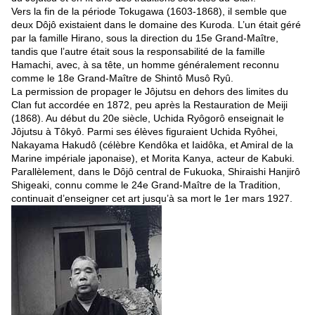
Vers la fin de la période Tokugawa (1603-1868), il semble que
deux Dôjô existaient dans le domaine des Kuroda. L’un était géré
par la famille Hirano, sous la direction du 15e Grand-Maître,
tandis que l’autre était sous la responsabilité de la famille
Hamachi, avec, à sa tête, un homme généralement reconnu
comme le 18e Grand-Maître de Shintô Musô Ryû.
La permission de propager le Jôjutsu en dehors des limites du
Clan fut accordée en 1872, peu après la Restauration de Meiji
(1868). Au début du 20e siècle, Uchida Ryôgorô enseignait le
Jôjutsu à Tôkyô. Parmi ses élèves figuraient Uchida Ryôhei,
Nakayama Hakudô (célèbre Kendôka et Iaidôka, et Amiral de la
Marine impériale japonaise), et Morita Kanya, acteur de Kabuki.
Parallèlement, dans le Dôjô central de Fukuoka, Shiraishi Hanjirô
Shigeaki, connu comme le 24e Grand-Maître de la Tradition,
continuait d’enseigner cet art jusqu’à sa mort le 1er mars 1927.