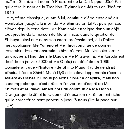
maître, Shimizu fut nommé Président de la Dai Nippon Jôdô Kai
qui altéra le nom de la Tradition (Ryûmei) de Jôjutsu en Jôdô en
1940.
Le système classique, quant à lui, continue d’être enseigné au
Rembukan jusqu'à la mort de Me Shimizu en 1978, puis par ses
élèves depuis cette date. Me Kaminoda enseigne dans un dôjô
tout proche de la maison de Me Shimizu, dans le quartier de
Shibuya, ainsi que dans son cadre professionnel, à la Police
métropolitaine. Me Yoneno et Me Hiroi continue de donner
ensemble des démonstrations bien rôdées. Me Nishioka forme
un groupe à Hinô, dans le Dôjô de Me Mitsuyama. Me Kuroda est
décédé en janvier 2000 et Me Otofuji est décédé en 1999.
Considérant que «l’histoire» de Shintô Musô Ryû deviendrait
«l’actualité» de Shintô Musô Ryû si les développements récents
étaient examinés ici, nous pouvons clore ce chapitre, mais non
sans rappeler que c’est grâce à l’ouverture d’esprit de Me
Shimizu et au dévouement hors du commun de Me Donn F.
Draeger que le Jô et le système d'éducation extrêmement riche
qui le caractérise sont parvenus jusqu’à nous (lire la page sur
l’IJF)