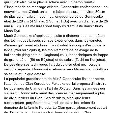
qui lui dit: «trouve le plexus solaire avec un bâton rond!»
S'inspirant de ce message céleste, Gonnosuke confectionna une
nouvelle arme. C’était un simple bâton mesurant environ 30 cm
de plus qu'un sabre moyen. La longueur du Jô de Gonnosuke
était de 128 cm (4 Shaku, 2 Sun et 1 Bu) avec un diamètre de 26
mm (8 Bu). Ces mesures sont toujours d’actualité dans Shintô
Musô Ryû.
Musô Gonnosuke s’appliqua ensuite à élaborer pour son bâton
des techniques basées sur ses expériences dans les variétés
d’armes qu'il avait étudiées. Il y introduit les coups d’estoc de la
lance (Yari ou Sôjutsu), les mouvements de balayage de la
hallebarde (Naginata ou Naginatajutsu), les techniques de frappe
du grand bâton (Bô ou Bôjutsu) et du sabre (Tachi ou Kenjutsu).
De ces diverses techniques l’art du Jôjutsu était né. Toujours
selon la légende, Gonnosuke retourna vers Musashi et lui infligea
sa seule et unique défaite.
La popularité grandissante de Musô Gonnosuke finit par attirer
l’attention du Clan Kuroda de Fukuoka qui lui proposa d’instruire
les guerriers du Clan dans l’art du Jôjutsu. Dans les années qui
suivirent, Gonnosuke remit des licences d’enseignement à plus
de dix guerriers du Clan. Ces derniers, ainsi que leurs
successeurs, perpétuèrent la tradition dans les limites du
domaine de la famille Kuroda. Le Clan garda jalousement cet art
du Jôjutsu et en fit une des traditions secrètes du Clan.