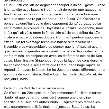
de Ken-Jutsu.
Le Iaï-Jutsu est l'art de dégainer et couper d'un seul geste. Grâce
à la rapidité avec laquelle il permettait de porter une attaque, le
Iaï-Jutsu réussit à occuper une place importante de l'escrime
bien que secondaire par rapport au Ken-Jutsu. On s'accorde à
penser aujourd'hui que le développement du Iaï ou Batto-Jutsu
est à mettre au compte de Hayashizaki Jinsuke Shigenobu, mais
le fait qu'il ait vécu entre la fin du 16e siècle et le début du 17e
incite à émettre quelques doutes. Comment peut-on supposer en
effet qu'un tel avantage technique naisse si tardivement?
Il semble plus vraisemblable de penser que le Iaï existait avant
que Jinsuke Shigenobu ne le développe, et ce depuis des temps
indéterminés, en conjonction avec les différentes écoles de Ken-
Jutsu. Mais Jinsuke Shigenobu rénova la façon de considérer le
Iaï et c'est grâce à ses efforts que l'art du dégainage rapide se
répandit à travers le Japon. Le Iaï-Jutsu prit aussi différents noms
au cours de son histoire: Batto-Jutsu, Tachiuchi, Batto-Ho et, de
nos jours, Iaïdo.
Le Iaïdo : de l'art de tuer à l'art de vivre
Ce n'est qu'au 20e siècle que l'on commença à utiliser le terme
"Iaïdo" et que cet art fut considéré comme une discipline
spécifique au sein des autres Budo. Jusqu'alors les termes les
plus couramment utilisés étaient Iaïjutsu ou Batto-Jutsu. La