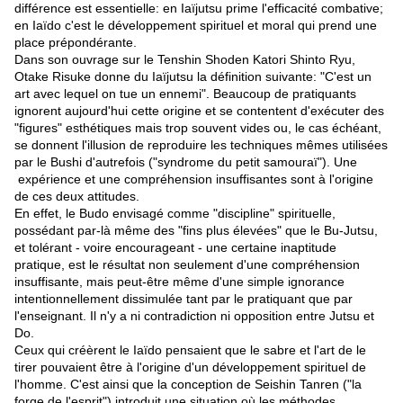
différence est essentielle: en Iaïjutsu prime l'efficacité combative;
en Iaïdo c'est le développement spirituel et moral qui prend une
place prépondérante.
Dans son ouvrage sur le Tenshin Shoden Katori Shinto Ryu,
Otake Risuke donne du Iaïjutsu la définition suivante: "C'est un
art avec lequel on tue un ennemi". Beaucoup de pratiquants
ignorent aujourd'hui cette origine et se contentent d'exécuter des
"figures" esthétiques mais trop souvent vides ou, le cas échéant,
se donnent l'illusion de reproduire les techniques mêmes utilisées
par le Bushi d'autrefois ("syndrome du petit samouraï"). Une
expérience et une compréhension insuffisantes sont à l'origine
de ces deux attitudes.
En effet, le Budo envisagé comme "discipline" spirituelle,
possédant par-là même des "fins plus élevées" que le Bu-Jutsu,
et tolérant - voire encourageant - une certaine inaptitude
pratique, est le résultat non seulement d'une compréhension
insuffisante, mais peut-être même d'une simple ignorance
intentionnellement dissimulée tant par le pratiquant que par
l'enseignant. Il n'y a ni contradiction ni opposition entre Jutsu et
Do.
Ceux qui créèrent le Iaïdo pensaient que le sabre et l'art de le
tirer pouvaient être à l'origine d'un développement spirituel de
l'homme. C'est ainsi que la conception de Seishin Tanren ("la
forge de l'esprit") introduit une situation où les méthodes