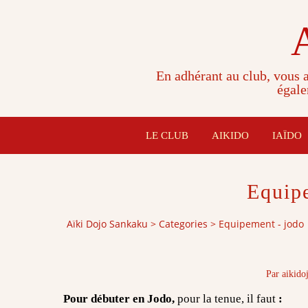
En adhérant au club, vous a
égale
LE CLUB
AIKIDO
IAÏDO
Equip
Aïki Dojo Sankaku
>
Categories
>
Equipement - jodo
Par aikido
Pour débuter en Jodo,
pour la tenue, il faut
: