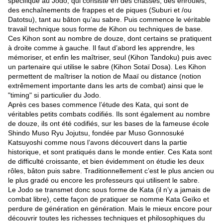
spécifique au Jodo, qui consiste en des chassés, des enroulés,
des enchaînements de frappes et de piques (Suburi et /ou
Datotsu), tant au bâton qu’au sabre. Puis commence le véritable
travail technique sous forme de Kihon ou techniques de base.
Ces Kihon sont au nombre de douze, dont certains se pratiquent
à droite comme à gauche. Il faut d’abord les apprendre, les
mémoriser, et enfin les maîtriser, seul (Kihon Tandoku) puis avec
un partenaire qui utilise le sabre (Kihon Sotaï Dosa). Les Kihon
permettent de maîtriser la notion de Maaï ou distance (notion
extrêmement importante dans les arts de combat) ainsi que le
"timing" si particulier du Jodo.
Après ces bases commence l’étude des Kata, qui sont de
véritables petits combats codifiés. Ils sont également au nombre
de douze, ils ont été codifiés, sur les bases de la fameuse école
Shindo Muso Ryu Jojutsu, fondée par Muso Gonnosuké
Katsuyoshi comme nous l’avons découvert dans la partie
historique, et sont pratiqués dans le monde entier. Ces Kata sont
de difficulté croissante, et bien évidemment on étudie les deux
rôles, bâton puis sabre. Traditionnellement c’est le plus ancien ou
le plus gradé ou encore les professeurs qui utilisent le sabre.
Le Jodo se transmet donc sous forme de Kata (il n’y a jamais de
combat libre), cette façon de pratiquer se nomme Kata Geïko et
perdure de génération en génération. Mais le mieux encore pour
découvrir toutes les richesses techniques et philosophiques du