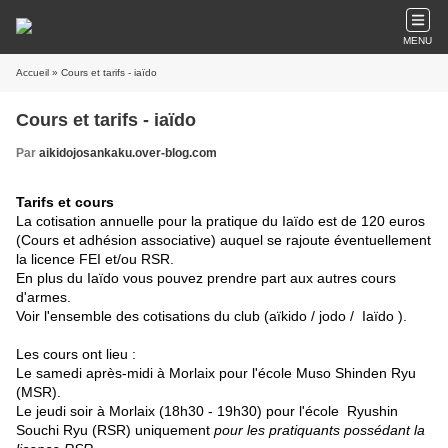
MENU
Accueil
» Cours et tarifs - iaïdo
Cours et tarifs - iaïdo
Par
aikidojosankaku.over-blog.com
Tarifs et cours
La cotisation annuelle pour la pratique du Iaïdo est de 120 euros
(Cours et adhésion associative) auquel se rajoute éventuellement
la licence FEI et/ou RSR.
En plus du Iaïdo vous pouvez prendre part aux autres cours
d'armes.
Voir l'ensemble des cotisations du club (aïkido / jodo / Iaïdo ).
Les cours ont lieu :
Le samedi après-midi à Morlaix pour l'école Muso Shinden Ryu
(MSR).
Le jeudi soir à Morlaix (18h30 - 19h30) pour l'école Ryushin
Souchi Ryu (RSR) uniquement
pour les pratiquants possédant la