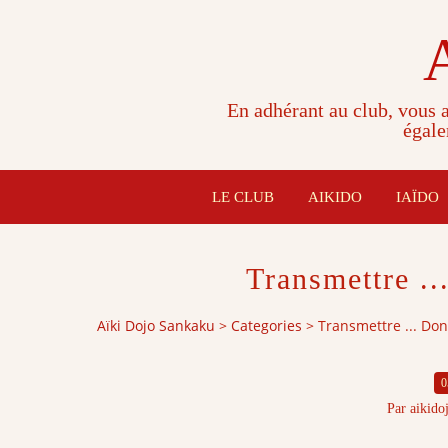
En adhérant au club, vous a
égale
LE CLUB
AIKIDO
IAÏDO
Transmettre ..
Aïki Dojo Sankaku
>
Categories
>
Transmettre ... Don
0
Par aikido