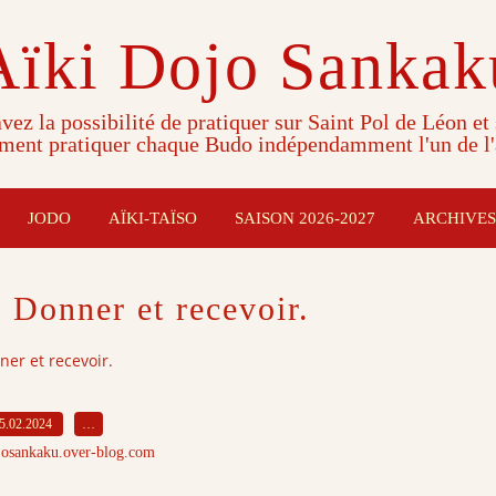
Aïki Dojo Sankak
vez la possibilité de pratiquer sur Saint Pol de Léon et
ment pratiquer chaque Budo indépendamment l'un de l'
JODO
AÏKI-TAÏSO
SAISON 2026-2027
ARCHIVES
. Donner et recevoir.
ner et recevoir.
5.02.2024
…
josankaku.over-blog.com