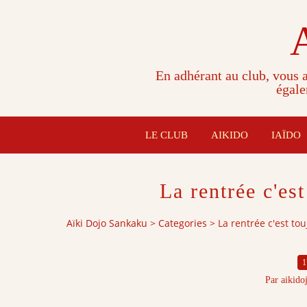
En adhérant au club, vous a
égale
LE CLUB
AIKIDO
IAÏDO
La rentrée c'est
Aïki Dojo Sankaku
>
Categories
>
La rentrée c'est tou
1
Par aikido