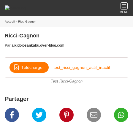
MENU
Accueil
» Ricci-Gagnon
Ricci-Gagnon
Par
aikidojosankaku.over-blog.com
Télécharger
test_ricci_gagnon_actif_inactif
Test Ricci-Gagnon
Partager