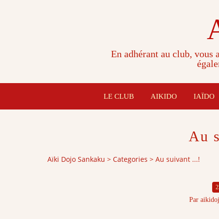
En adhérant au club, vous a
égale
LE CLUB
AIKIDO
IAÏDO
Au s
Aïki Dojo Sankaku
>
Categories
>
Au suivant ...!
2
Par aikido