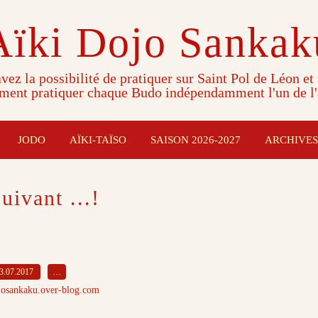
Aïki Dojo Sankak
vez la possibilité de pratiquer sur Saint Pol de Léon et
ment pratiquer chaque Budo indépendamment l'un de l'
JODO
AÏKI-TAÏSO
SAISON 2026-2027
ARCHIVES
uivant ...!
3.07.2017
…
josankaku.over-blog.com