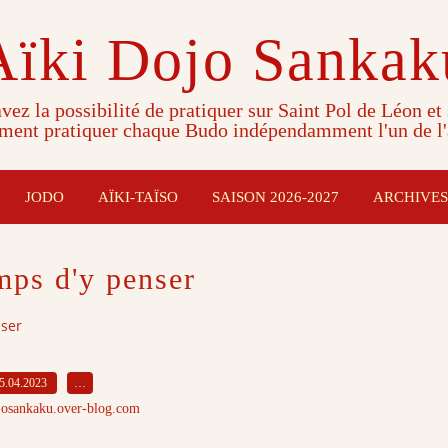
Aïki Dojo Sankak
vez la possibilité de pratiquer sur Saint Pol de Léon et
ment pratiquer chaque Budo indépendamment l'un de l'
JODO
AÏKI-TAÏSO
SAISON 2026-2027
ARCHIVES
emps d'y penser
nser
5.04.2023
…
josankaku.over-blog.com