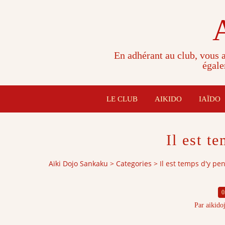
En adhérant au club, vous a
égale
LE CLUB
AIKIDO
IAÏDO
Il est t
Aïki Dojo Sankaku
>
Categories
>
Il est temps d'y pe
0
Par aikido