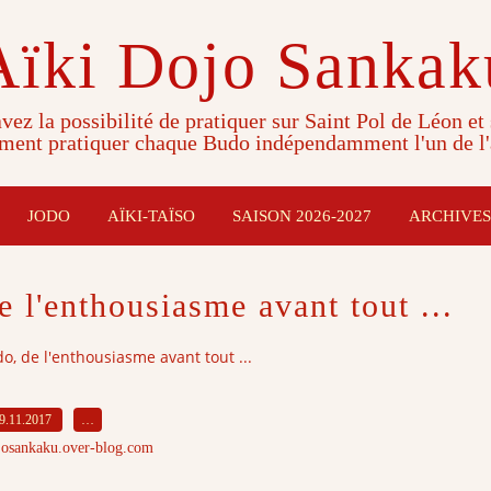
Aïki Dojo Sankak
vez la possibilité de pratiquer sur Saint Pol de Léon et
ment pratiquer chaque Budo indépendamment l'un de l'
JODO
AÏKI-TAÏSO
SAISON 2026-2027
ARCHIVES
de l'enthousiasme avant tout ...
ido, de l'enthousiasme avant tout ...
9.11.2017
…
josankaku.over-blog.com