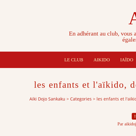
En adhérant au club, vous a
égale
LE CLUB
AIKIDO
IAÏDO
les enfants et l'aïkido, 
Aïki Dojo Sankaku
>
Categories
>
les enfants et l'aïk
1
Par aikido